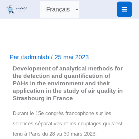
Aller
Choisir
au
contenu
une
langue
Par
itadminlab
/
25 mai 2023
Development of analytical methods for
the detection and quantification of
PAHs in the environment and their
application in the study of air quality in
Strasbourg in France
Durant le 15e congrès francophone sur les
sciences séparatives et les couplages qui s’est
tenu à Paris du 28 au 30 mars 2023,