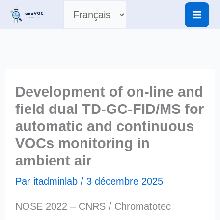
Aller
Choisir
au
contenu
une
langue
Development of on-line and
field dual TD-GC-FID/MS for
automatic and continuous
VOCs monitoring in
ambient air
Par
itadminlab
/
3 décembre 2025
NOSE 2022 – CNRS / Chromatotec