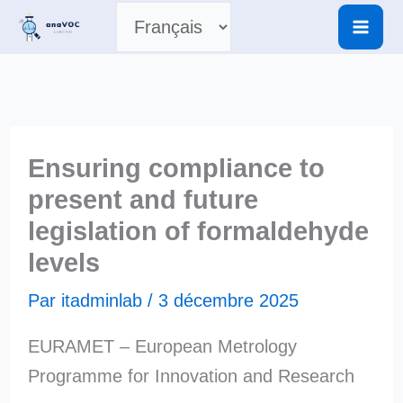
Aller
Choisir
au
contenu
une
langue
Ensuring compliance to
present and future
legislation of formaldehyde
levels
Par
itadminlab
/
3 décembre 2025
EURAMET – European Metrology
Programme for Innovation and Research